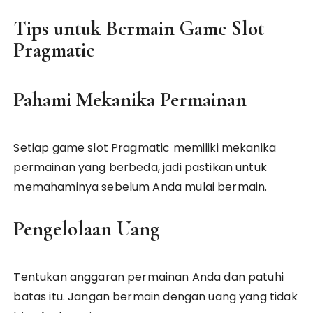
Tips untuk Bermain Game Slot
Pragmatic
Pahami Mekanika Permainan
Setiap game slot Pragmatic memiliki mekanika
permainan yang berbeda, jadi pastikan untuk
memahaminya sebelum Anda mulai bermain.
Pengelolaan Uang
Tentukan anggaran permainan Anda dan patuhi
batas itu. Jangan bermain dengan uang yang tidak