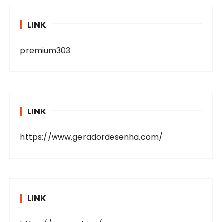
LINK
premium303
LINK
https://www.geradordesenha.com/
LINK