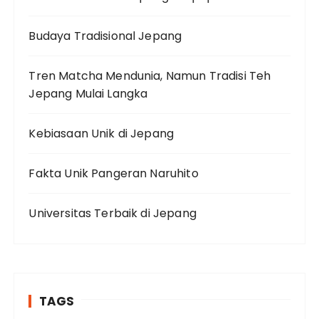
Budaya Tradisional Jepang
Tren Matcha Mendunia, Namun Tradisi Teh
Jepang Mulai Langka
Kebiasaan Unik di Jepang
Fakta Unik Pangeran Naruhito
Universitas Terbaik di Jepang
TAGS