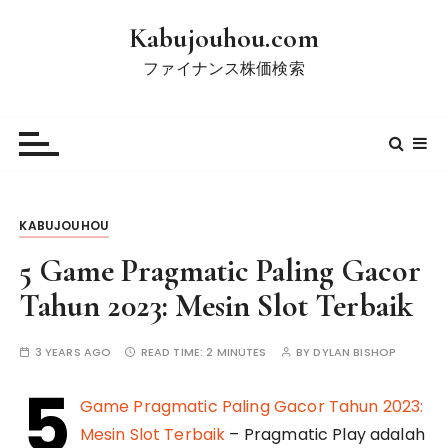
S
Kabujouhou.com
k
i
ファイナンス株価検索
p
t
o
c
o
n
KABUJOUHOU
t
e
5 Game Pragmatic Paling Gacor
n
Tahun 2023: Mesin Slot Terbaik
t
3 YEARS AGO
READ TIME:
2 MINUTES
BY
DYLAN BISHOP
5
Game Pragmatic Paling Gacor Tahun 2023:
Mesin Slot Terbaik
– Pragmatic Play adalah