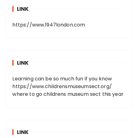
LINK
https://www.1947london.com
LINK
Learning can be so much fun if you know
https://www.childrensmuseumsect.org/
where to go childrens museum sect this year
LINK