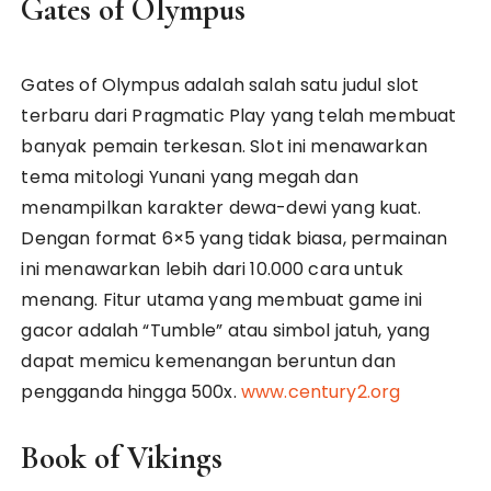
Gates of Olympus
Gates of Olympus adalah salah satu judul slot
terbaru dari Pragmatic Play yang telah membuat
banyak pemain terkesan. Slot ini menawarkan
tema mitologi Yunani yang megah dan
menampilkan karakter dewa-dewi yang kuat.
Dengan format 6×5 yang tidak biasa, permainan
ini menawarkan lebih dari 10.000 cara untuk
menang. Fitur utama yang membuat game ini
gacor adalah “Tumble” atau simbol jatuh, yang
dapat memicu kemenangan beruntun dan
pengganda hingga 500x.
www.century2.org
Book of Vikings