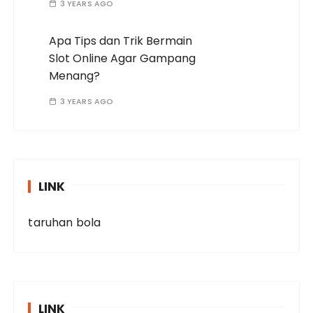
3 YEARS AGO
Apa Tips dan Trik Bermain
Slot Online Agar Gampang
Menang?
3 YEARS AGO
LINK
taruhan bola
LINK