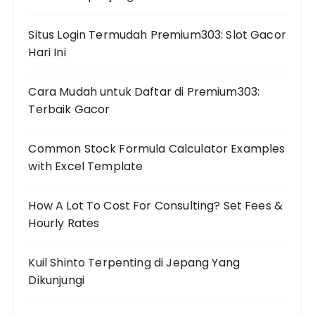
Situs Login Termudah Premium303: Slot Gacor
Hari Ini
Cara Mudah untuk Daftar di Premium303:
Terbaik Gacor
Common Stock Formula Calculator Examples
with Excel Template
How A Lot To Cost For Consulting? Set Fees &
Hourly Rates
Kuil Shinto Terpenting di Jepang Yang
Dikunjungi