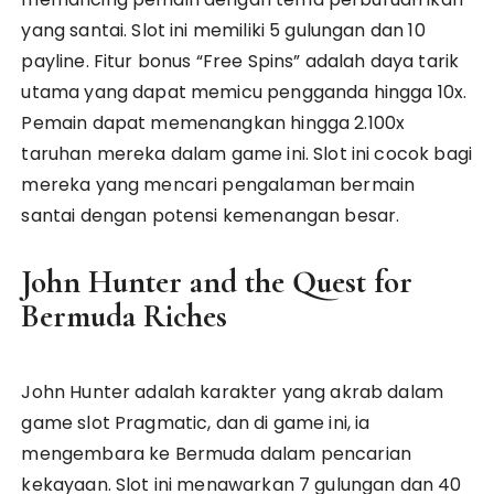
yang santai. Slot ini memiliki 5 gulungan dan 10
payline. Fitur bonus “Free Spins” adalah daya tarik
utama yang dapat memicu pengganda hingga 10x.
Pemain dapat memenangkan hingga 2.100x
taruhan mereka dalam game ini. Slot ini cocok bagi
mereka yang mencari pengalaman bermain
santai dengan potensi kemenangan besar.
John Hunter and the Quest for
Bermuda Riches
John Hunter adalah karakter yang akrab dalam
game slot Pragmatic, dan di game ini, ia
mengembara ke Bermuda dalam pencarian
kekayaan. Slot ini menawarkan 7 gulungan dan 40