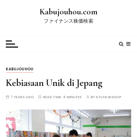
S
Kabujouhou.com
k
i
ファイナンス株価検索
p
t
o
c
o
n
KABUJOUHOU
t
e
Kebiasaan Unik di Jepang
n
t
7 YEARS AGO
READ TIME:
4 MINUTES
BY
DYLAN BISHOP