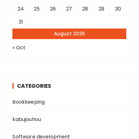
24
25
26
27
28
29
30
31
August 2026
« Oct
CATEGORIES
Bookkeeping
kabujouhou
Software development