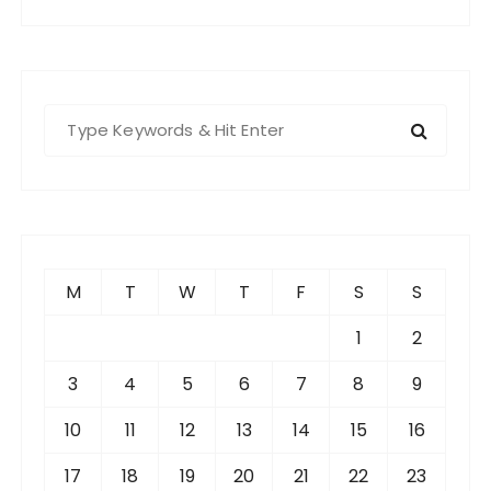
S
e
a
r
c
h
f
M
T
W
T
F
S
S
o
r
1
2
:
3
4
5
6
7
8
9
10
11
12
13
14
15
16
17
18
19
20
21
22
23