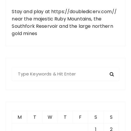
Stay and play at
https://doubledicerv.com//
near the majestic Ruby Mountains, the
Southfork Reservoir and the large northern
gold mines
S
e
a
r
c
h
f
M
T
W
T
F
S
S
o
r
1
2