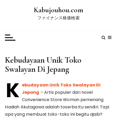
S
Kabujouhou.com
k
i
ファイナンス株価検索
p
t
o
c
o
n
Kebudayaan Unik Toko
t
Swalayan Di Jepang
e
n
K
t
ebudayaan Unik Toko Swalayan Di
Jepang
– Artis populer dari novel
Convenience Store Woman pemenang
Hadiah Akutagawa adalah toserba itu sendiri. Tapi
apa yang membuat toko-toko ini begitu ajaib?