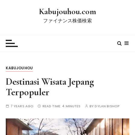
S
Kabujouhou.com
k
i
ファイナンス株価検索
p
t
o
c
o
n
KABUJOUHOU
t
e
Destinasi Wisata Jepang
n
Terpopuler
t
7 YEARS AGO
READ TIME:
4 MINUTES
BY
DYLAN BISHOP