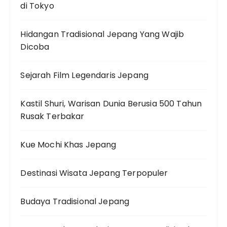
di Tokyo
Hidangan Tradisional Jepang Yang Wajib
Dicoba
Sejarah Film Legendaris Jepang
Kastil Shuri, Warisan Dunia Berusia 500 Tahun
Rusak Terbakar
Kue Mochi Khas Jepang
Destinasi Wisata Jepang Terpopuler
Budaya Tradisional Jepang