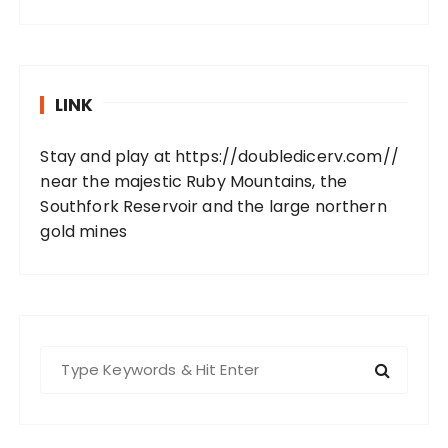
LINK
Stay and play at
https://doubledicerv.com//
near the majestic Ruby Mountains, the
Southfork Reservoir and the large northern
gold mines
S
e
a
r