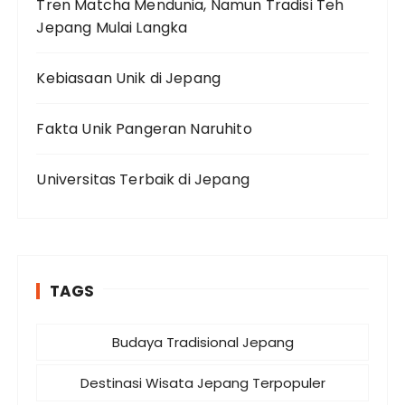
Tren Matcha Mendunia, Namun Tradisi Teh
Jepang Mulai Langka
Kebiasaan Unik di Jepang
Fakta Unik Pangeran Naruhito
Universitas Terbaik di Jepang
TAGS
Budaya Tradisional Jepang
Destinasi Wisata Jepang Terpopuler