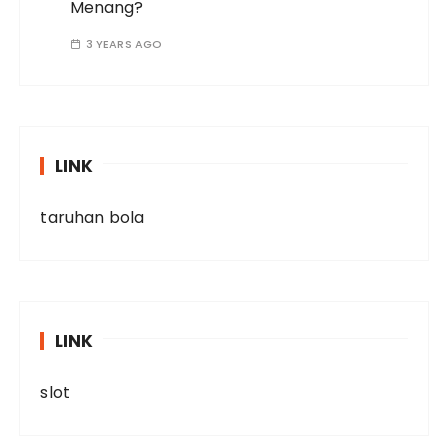
Menang?
3 YEARS AGO
LINK
taruhan bola
LINK
slot