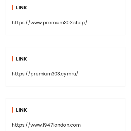
LINK
https://www.premium303.shop/
LINK
https://premium303.cymru/
LINK
https://www.1947london.com