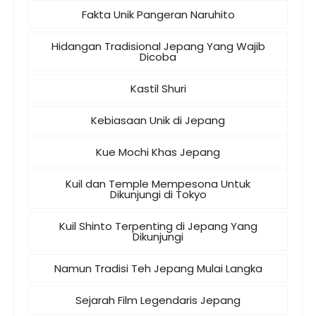
Fakta Unik Pangeran Naruhito
Hidangan Tradisional Jepang Yang Wajib
Dicoba
Kastil Shuri
Kebiasaan Unik di Jepang
Kue Mochi Khas Jepang
Kuil dan Temple Mempesona Untuk
Dikunjungi di Tokyo
Kuil Shinto Terpenting di Jepang Yang
Dikunjungi
Namun Tradisi Teh Jepang Mulai Langka
Sejarah Film Legendaris Jepang