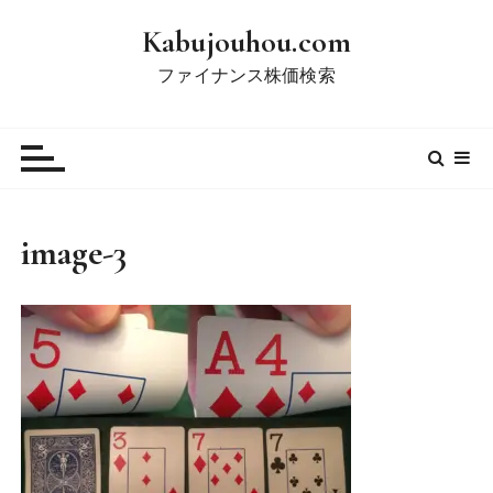
S
Kabujouhou.com
k
i
ファイナンス株価検索
p
t
o
c
o
n
image-3
t
e
n
t