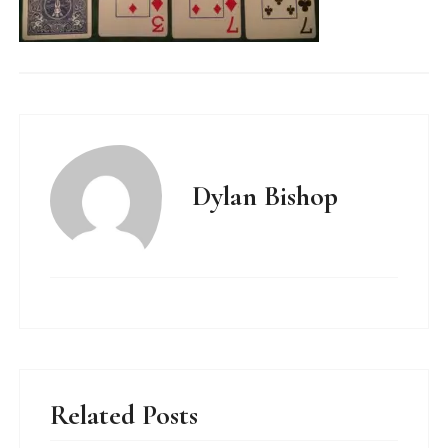
Dylan Bishop
Related Posts