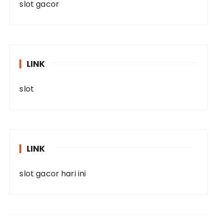
slot gacor
LINK
slot
LINK
slot gacor hari ini