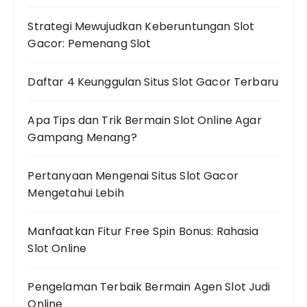
Strategi Mewujudkan Keberuntungan Slot
Gacor: Pemenang Slot
Daftar 4 Keunggulan Situs Slot Gacor Terbaru
Apa Tips dan Trik Bermain Slot Online Agar
Gampang Menang?
Pertanyaan Mengenai Situs Slot Gacor
Mengetahui Lebih
Manfaatkan Fitur Free Spin Bonus: Rahasia
Slot Online
Pengelaman Terbaik Bermain Agen Slot Judi
Online