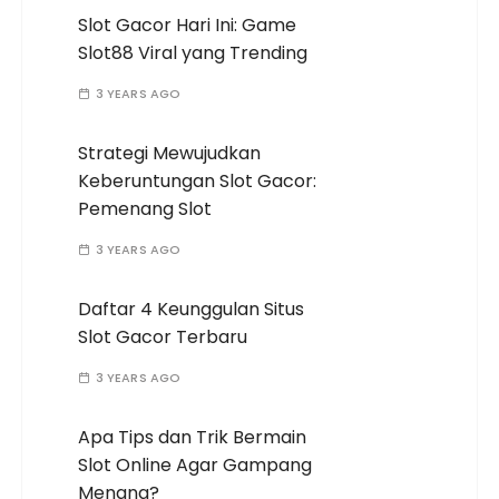
Slot Gacor Hari Ini: Game
Slot88 Viral yang Trending
3 YEARS AGO
Strategi Mewujudkan
Keberuntungan Slot Gacor:
Pemenang Slot
3 YEARS AGO
Daftar 4 Keunggulan Situs
Slot Gacor Terbaru
3 YEARS AGO
Apa Tips dan Trik Bermain
Slot Online Agar Gampang
Menang?