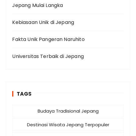
Jepang Mulai Langka
Kebiasaan Unik di Jepang
Fakta Unik Pangeran Naruhito
Universitas Terbaik di Jepang
TAGS
Budaya Tradisional Jepang
Destinasi Wisata Jepang Terpopuler