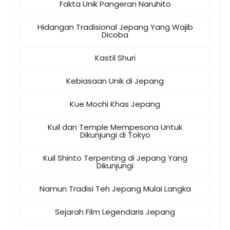
Fakta Unik Pangeran Naruhito
Hidangan Tradisional Jepang Yang Wajib
Dicoba
Kastil Shuri
Kebiasaan Unik di Jepang
Kue Mochi Khas Jepang
Kuil dan Temple Mempesona Untuk
Dikunjungi di Tokyo
Kuil Shinto Terpenting di Jepang Yang
Dikunjungi
Namun Tradisi Teh Jepang Mulai Langka
Sejarah Film Legendaris Jepang