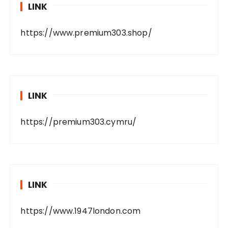
LINK
https://www.premium303.shop/
LINK
https://premium303.cymru/
LINK
https://www.1947london.com