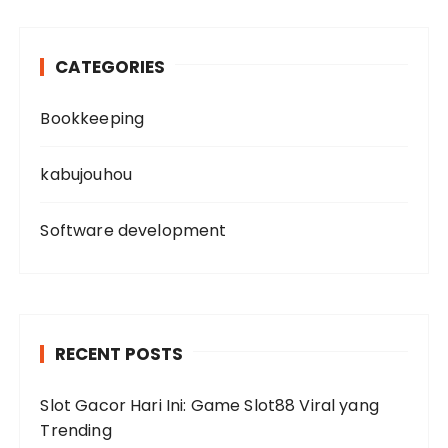
CATEGORIES
Bookkeeping
kabujouhou
Software development
RECENT POSTS
Slot Gacor Hari Ini: Game Slot88 Viral yang
Trending