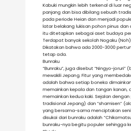
Kabuki mungkin lebih terkenal di luar ne
panjang dan bisa dibilang sebuah tradi
pada periode Heian dan menjadi popule
latar belakang lukisan pohon pinus da
itu ditetapkan sebagai aset budaya pe
Terdapat banyak sekolah Nogaku (Noh)
Dikatakan bahwa ada 2000-3000 pertunju
tetap ada.
Bunraku
“Bunraku”, juga disebut “Ningyo-joruri”
mewakili Jepang. Fitur yang membedaka
adalah bahwa setiap boneka dimainkan 
memainkan kepala dan tangan kanan, dala
memainkan kedua kaki. Sejalan dengan p
tradisional Jepang) dan “shamisen” (a
yang bersama-sama menciptakan seni
disukai dari bunraku adalah “Chikama
bunraku-nya begitu populer sehingga k