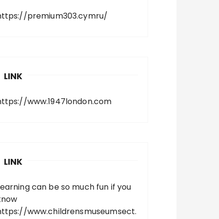
https://premium303.cymru/
LINK
https://www.1947london.com
LINK
Learning can be so much fun if you
know
https://www.childrensmuseumsect.