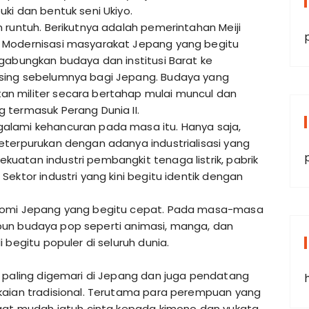
ki dan bentuk seni Ukiyo.
 runtuh. Berikutnya adalah pemerintahan Meiji
 Modernisasi masyarakat Jepang yang begitu
gabungkan budaya dan institusi Barat ke
sing sebelumnya bagi Jepang. Budaya yang
n militer secara bertahap mulai muncul dan
 termasuk Perang Dunia II.
alami kehancuran pada masa itu. Hanya saja,
eterpurukan dengan adanya industrialisasi yang
uatan industri pembangkit tenaga listrik, pabrik
ektor industri yang kini begitu identik dengan
onomi Jepang yang begitu cepat. Pada masa-masa
tu pun budaya pop seperti animasi, manga, dan
 begitu populer di seluruh dunia.
g paling digemari di Jepang dan juga pendatang
kaian tradisional. Terutama para perempuan yang
ngat mudah jatuh cinta kepada kimono dan yukata.