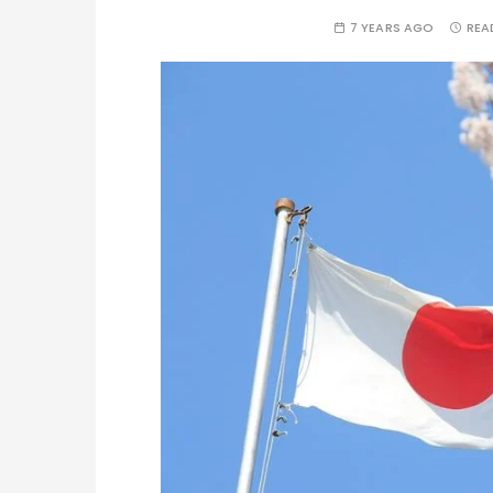
7 YEARS AGO
REA