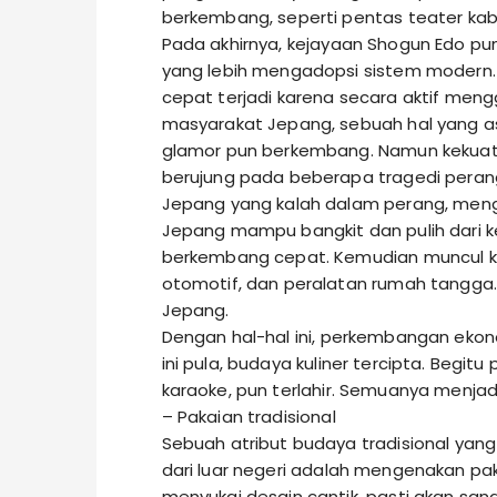
berkembang, seperti pentas teater kabu
Pada akhirnya, kejayaan Shogun Edo pun
yang lebih mengadopsi sistem modern.
cepat terjadi karena secara aktif meng
masyarakat Jepang, sebuah hal yang a
glamor pun berkembang. Namun kekuata
berujung pada beberapa tragedi perang
Jepang yang kalah dalam perang, meng
Jepang mampu bangkit dan pulih dari k
berkembang cepat. Kemudian muncul kek
otomotif, dan peralatan rumah tangga. S
Jepang.
Dengan hal-hal ini, perkembangan ek
ini pula, budaya kuliner tercipta. Begi
karaoke, pun terlahir. Semuanya menjadi
– Pakaian tradisional
Sebuah atribut budaya tradisional yan
dari luar negeri adalah mengenakan pa
menyukai desain cantik, pasti akan sa